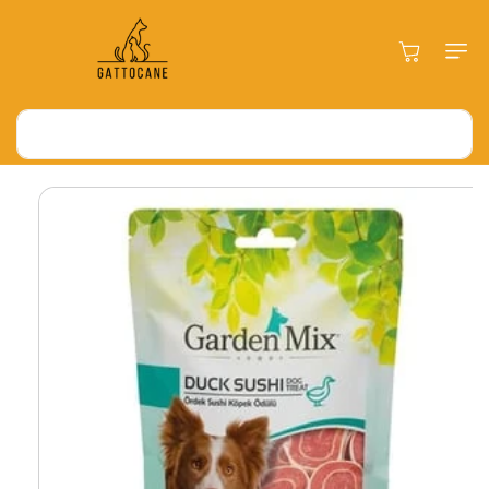
İçeriğe Atla
Sepet
Ara
Ürün Bilgisine
Atla