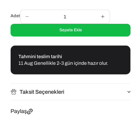
SKU:
Adet
Garden
Garden
Mix
Mix
Sepete Ekle
Ördekli
Ördekli
Sushi
Sushi
Köpek
Köpek
Ödülü
Ödülü
75
75
Tahmini teslim tarihi
Gr
Gr
11 Aug
Genellikle 2-3 gün içinde hazır olur.
için
için
adedi
adedi
azaltın
artırın
Taksit Seçenekleri
Paylaş