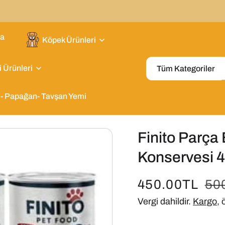
fa
Köpek Ürünleri
 Ürünleri
Tüm Kategoriler
 - Papağan- Tavşan Yemi
Finito Parça 
Konservesi 4
YETKİLİ
450.00TL
No
50
Vergi dahildir.
Kargo
,
SATICI
fiy
SKU: