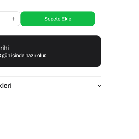
Sepete Ekle
Finito
Parça
Etli
Karışık
Kedi
rihi
Konservesi
 gün içinde hazır olur.
400
G
x
12
Adet
leri
için
adedi
artırın