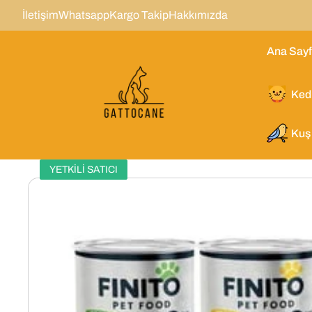
İçeriğe
İletişim
Whatsapp
Kargo Takip
Hakkımızda
Atla
Ana Say
Kedi
Kuş
YETKİLİ SATICI
Ürün
Bilgisine
Atla